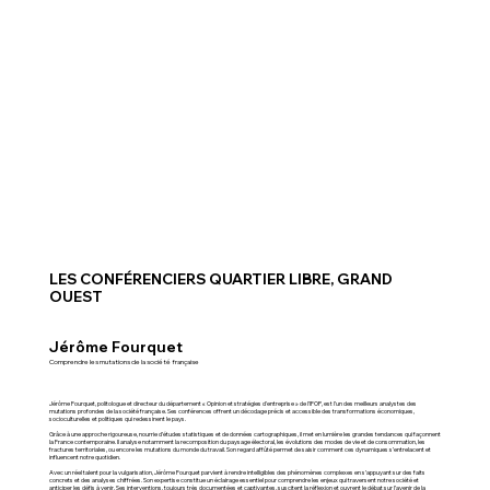
LES CONFÉRENCIERS QUARTIER LIBRE, GRAND
OUEST
Jérôme Fourquet
Comprendre les mutations de la société française
Jérôme Fourquet, politologue et directeur du département « Opinion et stratégies d'entreprise » de l'IFOP, est l’un des meilleurs analystes des
mutations profondes de la société française. Ses conférences offrent un décodage précis et accessible des transformations économiques,
socioculturelles et politiques qui redessinent le pays.
Grâce à une approche rigoureuse, nourrie d’études statistiques et de données cartographiques, il met en lumière les grandes tendances qui façonnent
la France contemporaine. Il analyse notamment la recomposition du paysage électoral, les évolutions des modes de vie et de consommation, les
fractures territoriales, ou encore les mutations du monde du travail. Son regard affûté permet de saisir comment ces dynamiques s’entrelacent et
influencent notre quotidien.
Avec un réel talent pour la vulgarisation, Jérôme Fourquet parvient à rendre intelligibles des phénomènes complexes en s’appuyant sur des faits
concrets et des analyses chiffrées. Son expertise constitue un éclairage essentiel pour comprendre les enjeux qui traversent notre société et
anticiper les défis à venir. Ses interventions, toujours très documentées et captivantes, suscitent la réflexion et ouvrent le débat sur l’avenir de la