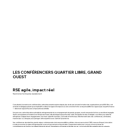
LES CONFÉRENCIERS QUARTIER LIBRE, GRAND
OUEST
RSE agile, impact réel
Transformer l’entreprise durablement
Consultante, formatrice et conférencière, cette intervenante explore depuis plus de dix ans la transformation des organisations par la RSE. Elle y voit
un levier stratégique autant qu’un impératif sociétal. Son approche repose sur une conviction forte : la responsabilité ne s’oppose pas à la performance
— elle en est aujourd’hui une composante essentielle.
Son parcours, entre éducation spécialisée, entrepreneuriat et accompagnement de grands groupes, nourrit une parole à la fois accessible et engagée.
Après une expérience fondatrice en Afrique de l’Ouest, elle développe aujourd’hui des outils d’évaluation et des stratégies concrètes pour aider les
entreprises à aligner leurs engagements avec leurs objectifs business, sectoriels et territoriaux. Elle intervient dans des conférences, séminaires,
masterclass ou colloques pour partager cette expertise avec clarté et dynamisme.
Ses conférences abordent les grands enjeux contemporains de la responsabilité sociétale : mise en œuvre de la CSRD, mesure d’impact, innovation
sociale, économie circulaire, intrapreneuriat ou encore gouvernance responsable. Chaque intervention est conçue comme un levier de
compréhension et d’action, en mêlant théorie et retours d’expérience, échanges et études de cas. Le format peut être adapté selon le contexte :