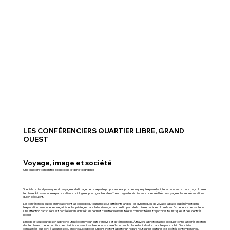
LES CONFÉRENCIERS QUARTIER LIBRE, GRAND
OUEST
Voyage, image et société
Une exploration entre sociologie et photographie
Spécialiste des dynamiques du voyage et de l’image, cette experte propose une approche unique qui explore les interactions entre tourisme, culture et
territoire. À travers une expertise alliant sociologie et photographie, elle offre un regard enrichissant sur les réalités du voyage et les représentations
qui en découlent.
Les conférences qu’elle anime abordent la sociologie du tourisme sous différents angles : les dynamiques de voyage, la place du bénévolat dans
l’exploration du monde, les inégalités et les privilèges dans le tourisme, ou encore l’impact de la mise en scène culturelle sur l’expérience des visiteurs.
Une attention particulière est portée à l’Iran, dont l’étude permet d’illustrer la diversité et la complexité des trajectoires touristiques et des identités
locales.
L’image est au cœur de son approche, utilisée comme un outil d’analyse et de témoignage. À travers la photographie, elle questionne la représentation
des territoires, met en lumière des réalités souvent invisibles et ouvre la réflexion sur la place des individus dans l’espace public. Ses séries
consacrées au sport, à la jeunesse ou encore aux espaces urbains incitent à porter un regard neuf sur les cultures et sociétés contemporaines.