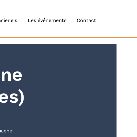
cier.e.s
Les événements
Contact
ène
es)
scène