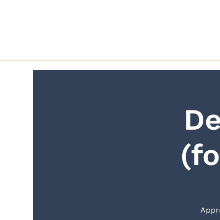
De
(f
Appre