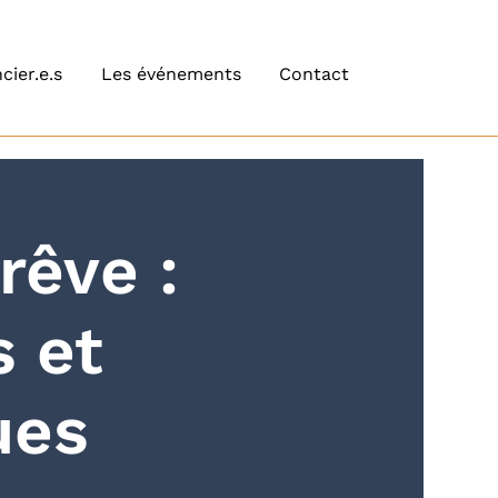
cier.e.s
Les événements
Contact
rêve :
 et
ues