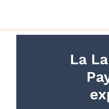
La La
Pa
ex