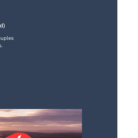
d)
euples
s.