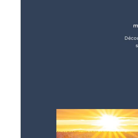
m
Décou
s