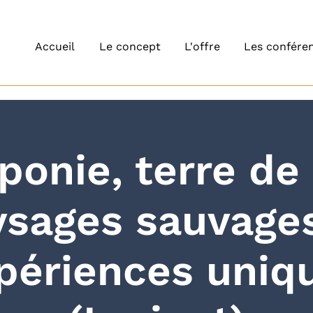
Accueil
Le concept
L'offre
Les conféren
ponie, terre de 
ysages sauvages
périences uniq